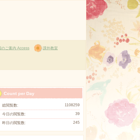
のご案内 Access
課外教室
Count per Day
1108259
総閲覧数:
39
今日の閲覧数:
245
昨日の閲覧数: