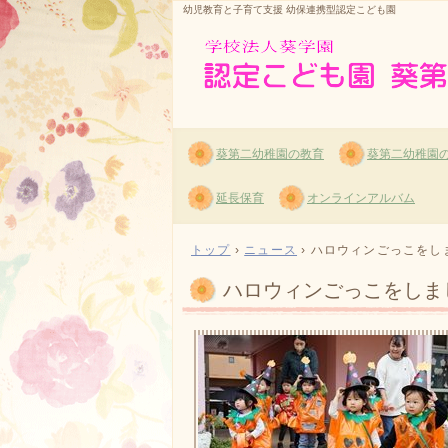
幼児教育と子育て支援 幼保連携型認定こども園
葵第二幼稚園の教育
葵第二幼稚園
延長保育
オンラインアルバム
トップ
›
ニュース
›
ハロウィンごっこをし
ハロウィンごっこをしま