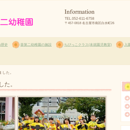
TEL.052-611-6758
〒457-0818 名古屋市南区白水町26
の歴史
葵第二幼稚園の施設
ちびっこクラス(未就園児教室)
入園
ました。
した。