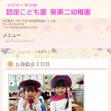
幼児教育と子育て支援 幼保連携型認定こども園
TEL.052-611-6758
〒457-0818 名古屋市南区白水町26
メニュー
コンテンツへスキップ
トップ
›
ニュース
›
お遊戯会２日目
お遊戯会２日目