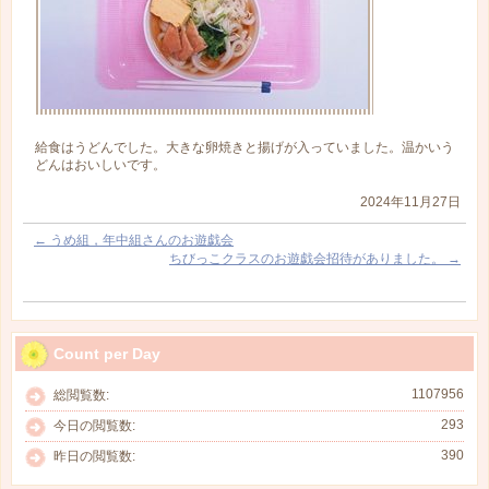
給食はうどんでした。大きな卵焼きと揚げが入っていました。温かいう
どんはおいしいです。
2024年11月27日
←
うめ組，年中組さんのお遊戯会
ちびっこクラスのお遊戯会招待がありました。
→
Count per Day
1107956
総閲覧数:
293
今日の閲覧数:
390
昨日の閲覧数: